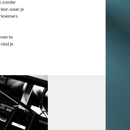
je zonder
ieur, waar je
erknemers
even te
 vind je