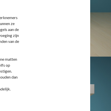
werknemers
kunnen ze
egels aan de
voeging zijn
nden van de
ine matten
elfs op
stigen.
houden dan
delijk.