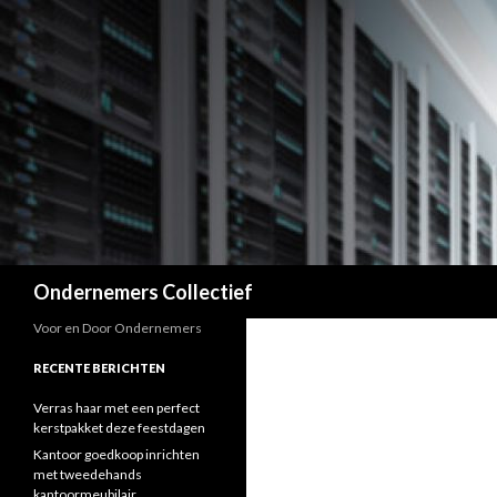
Zoeken
Ondernemers Collectief
Voor en Door Ondernemers
RECENTE BERICHTEN
Verras haar met een perfect
kerstpakket deze feestdagen
Kantoor goedkoop inrichten
met tweedehands
kantoormeubilair