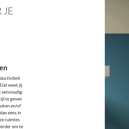
 JE
pen
ductiviteit
Dat weet jij
et eenvoudig
ijl te geven
euken en/of
dan eens in
ze ruimtes
verder om te