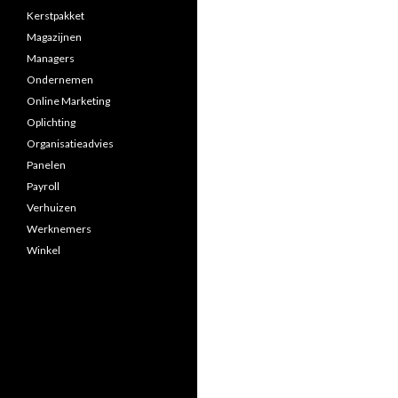
Kerstpakket
Magazijnen
Managers
Ondernemen
Online Marketing
Oplichting
Organisatieadvies
Panelen
Payroll
Verhuizen
Werknemers
Winkel