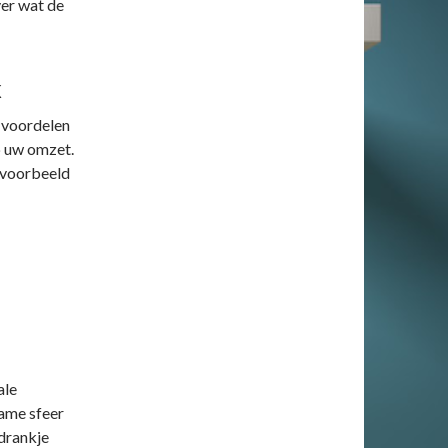
ver wat de
k
e voordelen
op uw omzet.
jvoorbeeld
ale
name sfeer
 drankje