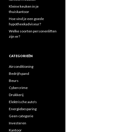
Kleine keuken in je
thuiskantoor
Hoe vind je een goede
hypotheekadviseur?
Welke soorten personenliften
zijn er?
CATEGORIEËN
Airconditioning
Bedrijfspand
Beurs
Cybercrime
Drukkerij
Elektrische auto's
Energiebesparing
Geen categorie
Investeren
Kantoor