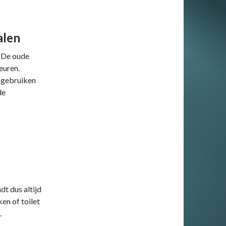
alen
. De oude
euren.
 gebruiken
de
dt dus altijd
en of toilet
.