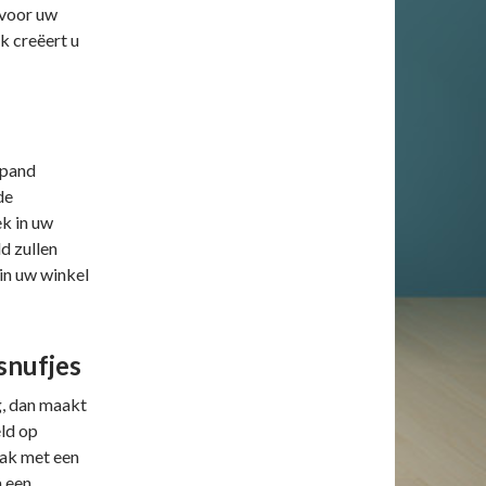
 voor uw
k creëert u
spand
de
k in uw
d zullen
in uw winkel
snufjes
, dan maakt
eld op
aak met een
a een