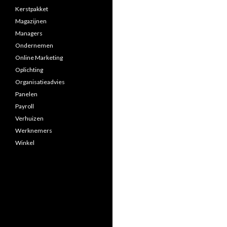
Kerstpakket
Magazijnen
Managers
Ondernemen
Online Marketing
Oplichting
Organisatieadvies
Panelen
Payroll
Verhuizen
Werknemers
Winkel