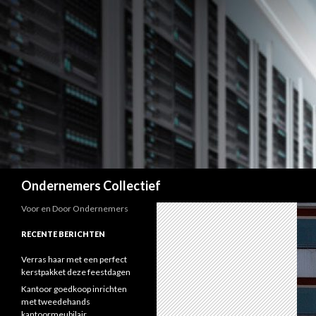
Zoeken
Ondernemers Collectief
Voor en Door Ondernemers
RECENTE BERICHTEN
Verras haar met een perfect
kerstpakket deze feestdagen
Kantoor goedkoop inrichten
met tweedehands
kantoormeubilair