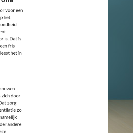
tor voor een
op het
zondheid
ent
 is. Dat is
een fris
eest het in
gebouwen
 zich door
 Dat zorg
ntilatie zo
 namelijk
nder andere
eze