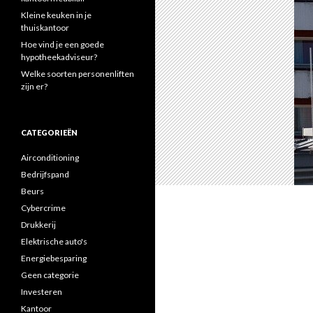
Kleine keuken in je
thuiskantoor
Hoe vind je een goede
hypotheekadviseur?
Welke soorten personenliften
zijn er?
CATEGORIEËN
Airconditioning
Bedrijfspand
Beurs
Cybercrime
Drukkerij
Elektrische auto's
Energiebesparing
Geen categorie
Investeren
Kantoor