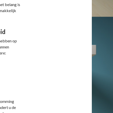
et belang is
 makkelijk
id
 hebben op
kunnen
ere:
psomming
ndert u de