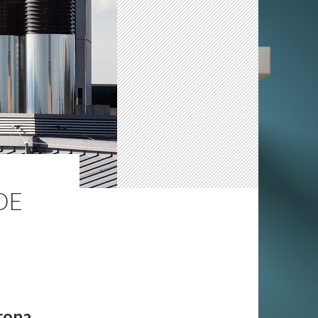
DE
orona