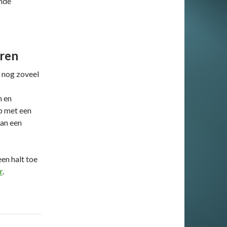
ande
eren
 nog zoveel
n en
p met een
an een
en halt toe
r
.