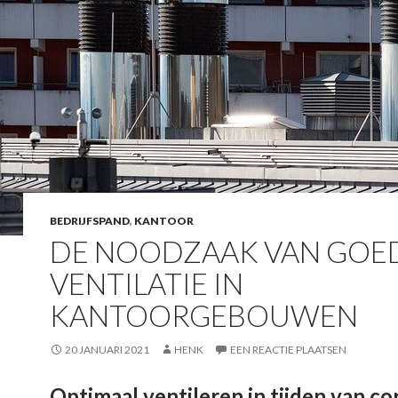
BEDRIJFSPAND
,
KANTOOR
DE NOODZAAK VAN GOE
VENTILATIE IN
KANTOORGEBOUWEN
20 JANUARI 2021
HENK
EEN REACTIE PLAATSEN
Optimaal ventileren in tijden van c