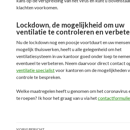
kans op de verspreiding van het virus en kunt u bovensta
klachten voorkomen.
Lockdown, de mogelijkheid om uw
ventilatie te controleren en verbet
Nu de lockdown nog een poosje voortduurt en uw mensen
mogelijk thuiswerken, heeft u alle gelegenheid om het
ventilatiesysteem in uw kantoor goed onder loep te neme
eventueel te verbeteren. Neem daarvoor direct contact o
ventilatie specialist
voor kantoren om de mogelijkheden v
controle te bespreken.
Welke maatregelen heeft u genomen om het coronavirus e
te roepen? Ik hoor het graag van u via het
contactformulie
Berichtnavigatie
VORIG BERICHT