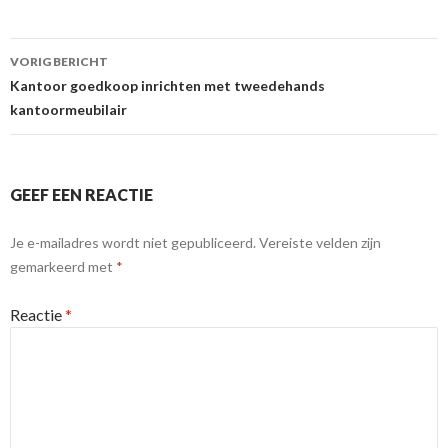
Berichtnavigatie
VORIG BERICHT
Kantoor goedkoop inrichten met tweedehands
kantoormeubilair
GEEF EEN REACTIE
Je e-mailadres wordt niet gepubliceerd.
Vereiste velden zijn
gemarkeerd met
*
Reactie
*