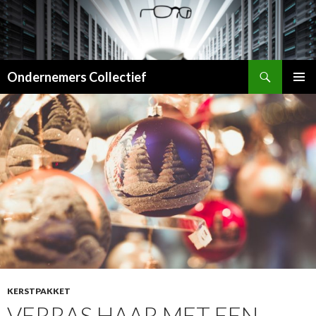
Zoeken
Ondernemers Collectief
SPRING
PRIMAI
NAAR
MENU
INHOUD
KERSTPAKKET
VERRAS HAAR MET EEN