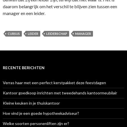
daarom belangrijk om het verschil te blijven zien tussen een
manager en een leider.
CURSUS
LEIDER
LEIDERSCHAP
MANAGER
RECENTE BERICHTEN
Verras haar met een perfect kerstpakket deze feestdagen
Kantoor goedkoop inrichten met tweedehands kantoormeubilair
Kleine keuken in je thuiskantoor
Hoe vind je een goede hypotheekadviseur?
Welke soorten personenliften zijn er?