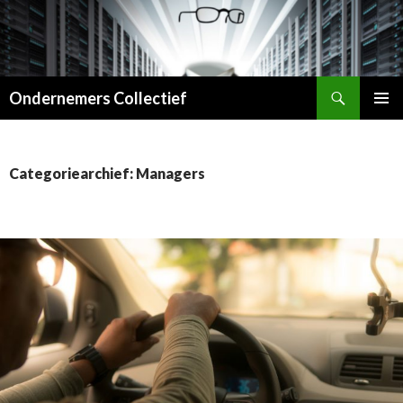
Zoeken
Ondernemers Collectief
SPRING
PRIMAI
NAAR
MENU
INHOUD
Categoriearchief: Managers