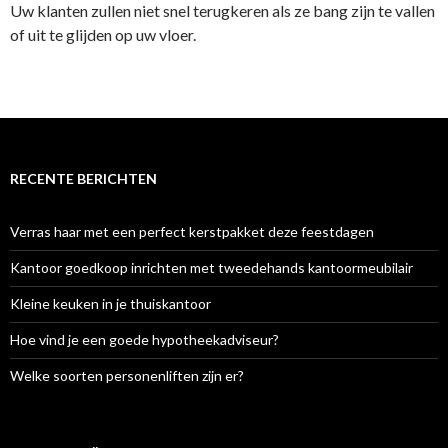
Uw klanten zullen niet snel terugkeren als ze bang zijn te vallen
of uit te glijden op uw vloer.
RECENTE BERICHTEN
Verras haar met een perfect kerstpakket deze feestdagen
Kantoor goedkoop inrichten met tweedehands kantoormeubilair
Kleine keuken in je thuiskantoor
Hoe vind je een goede hypotheekadviseur?
Welke soorten personenliften zijn er?