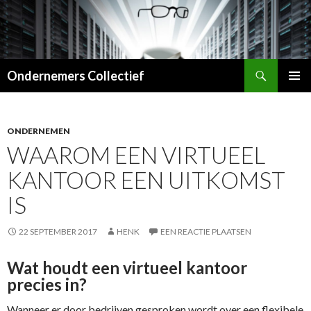
Zoeken
Ondernemers Collectief
SPRING
PRIMAI
NAAR
MENU
INHOUD
ONDERNEMEN
WAAROM EEN VIRTUEEL
KANTOOR EEN UITKOMST
IS
22 SEPTEMBER 2017
HENK
EEN REACTIE PLAATSEN
Wat houdt een virtueel kantoor
precies in?
Wanneer er door bedrijven gesproken wordt over een flexibele