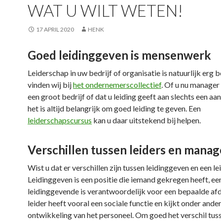
WAT U WILT WETEN!
17 APRIL 2020
HENK
Goed leidinggeven is mensenwerk
Leiderschap in uw bedrijf of organisatie is natuurlijk erg b
vinden wij bij
het ondernemerscollectief
. Of u nu manager
een groot bedrijf of dat u leiding geeft aan slechts een aa
het is altijd belangrijk om goed leiding te geven. Een
leiderschapscursus
kan u daar uitstekend bij helpen.
Verschillen tussen leiders en manag
Wist u dat er verschillen zijn tussen leidinggeven en een lei
Leidinggeven is een positie die iemand gekregen heeft, ee
leidinggevende is verantwoordelijk voor een bepaalde afd
leider heeft vooral een sociale functie en kijkt onder ande
ontwikkeling van het personeel. Om goed het verschil tus