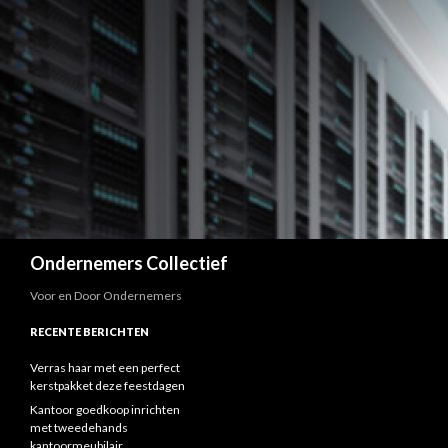
Zoeken
Ondernemers Collectief
Voor en Door Ondernemers
RECENTE BERICHTEN
Verras haar met een perfect
kerstpakket deze feestdagen
Kantoor goedkoop inrichten
met tweedehands
kantoormeubilair