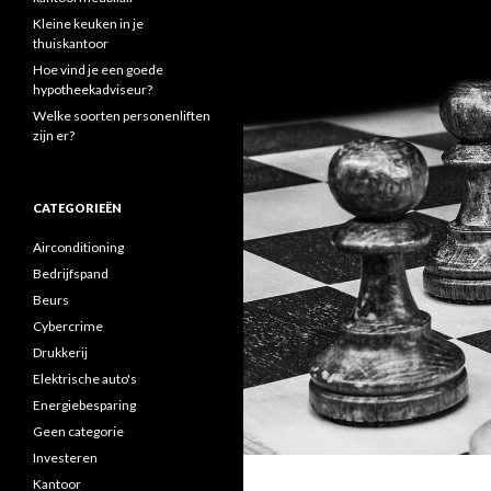
Kleine keuken in je
thuiskantoor
Hoe vind je een goede
hypotheekadviseur?
Welke soorten personenliften
zijn er?
CATEGORIEËN
Airconditioning
Bedrijfspand
Beurs
Cybercrime
Drukkerij
Elektrische auto's
Energiebesparing
Geen categorie
Investeren
Kantoor