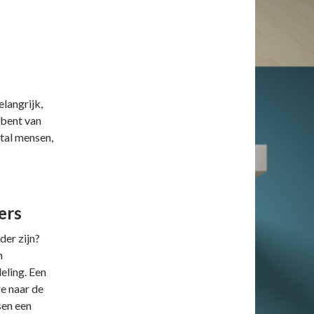
elangrijk,
 bent van
ntal mensen,
ers
der zijn?
n
eling. Een
re naar de
sen een