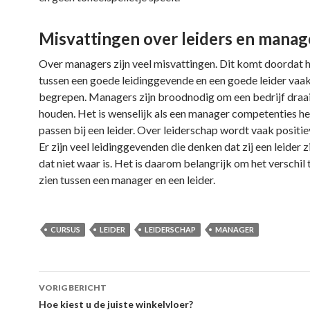
Misvattingen over leiders en manag
Over managers zijn veel misvattingen. Dit komt doordat h
tussen een goede leidinggevende en een goede leider vaak
begrepen. Managers zijn broodnodig om een bedrijf draa
houden. Het is wenselijk als een manager competenties he
passen bij een leider. Over leiderschap wordt vaak positi
Er zijn veel leidinggevenden die denken dat zij een leider zi
dat niet waar is. Het is daarom belangrijk om het verschil 
zien tussen een manager en een leider.
CURSUS
LEIDER
LEIDERSCHAP
MANAGER
Berichtnavigatie
VORIG BERICHT
Hoe kiest u de juiste winkelvloer?