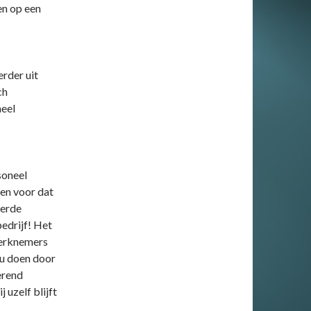
en op een
erder uit
ch
neel
soneel
een voor dat
eerde
edrijf! Het
werknemers
 u doen door
erend
 uzelf blijft