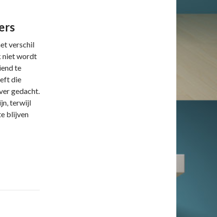
ers
et verschil
 niet wordt
iend te
eft die
ever gedacht.
jn, terwijl
te blijven