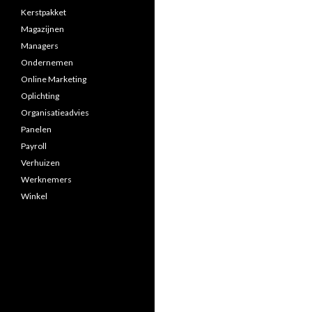
Kerstpakket
Magazijnen
Managers
Ondernemen
Online Marketing
Oplichting
Organisatieadvies
Panelen
Payroll
Verhuizen
Werknemers
Winkel