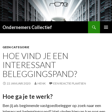
Zoeken
Ondernemers Collectief
SPRING
PRIMAI
NAAR
MENU
INHOUD
GEEN CATEGORIE
HOE VIND JE EEN
INTERESSANT
BELEGGINGSPAND?
22 JANUARI 2020
HENK
EEN REACTIE PLAATSEN
Hoe ga je te werk?
Ben jij als beginnende vastgoedbelegger op zoek naar een
interessant beleggingspand? Het vinden hiervan kan nog een