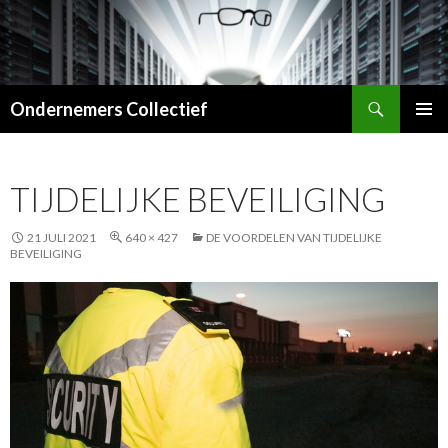
Zoeken
Ondernemers Collectief
SPRING
PRIMAI
NAAR
MENU
INHOUD
TIJDELIJKE BEVEILIGING
21 JULI 2021
640 × 427
DE VOORDELEN VAN TIJDELIJKE
BEVEILIGING