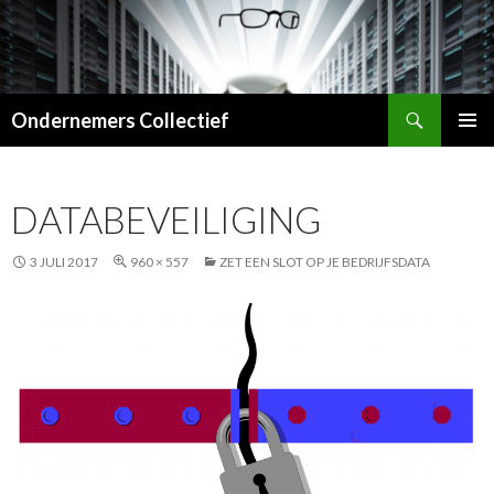
Zoeken
Ondernemers Collectief
SPRING
PRIMAI
NAAR
MENU
INHOUD
DATABEVEILIGING
3 JULI 2017
960 × 557
ZET EEN SLOT OP JE BEDRIJFSDATA