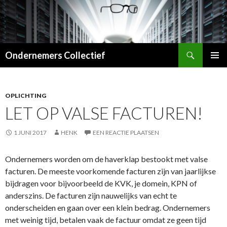
Zoeken
Ondernemers Collectief
SPRING
PRIMAI
NAAR
MENU
INHOUD
OPLICHTING
LET OP VALSE FACTUREN!
1 JUNI 2017
HENK
EEN REACTIE PLAATSEN
Ondernemers worden om de haverklap bestookt met valse
facturen. De meeste voorkomende facturen zijn van jaarlijkse
bijdragen voor bijvoorbeeld de KVK, je domein, KPN of
anderszins. De facturen zijn nauwelijks van echt te
onderscheiden en gaan over een klein bedrag. Ondernemers
met weinig tijd, betalen vaak de factuur omdat ze geen tijd