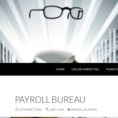
SPRING NAAR INHOUD
HOME
ONLINE MARKETING
FINANCI
PAYROLL BUREAU
29 MAART 2022
640 × 426
PAYROLL BUREAU