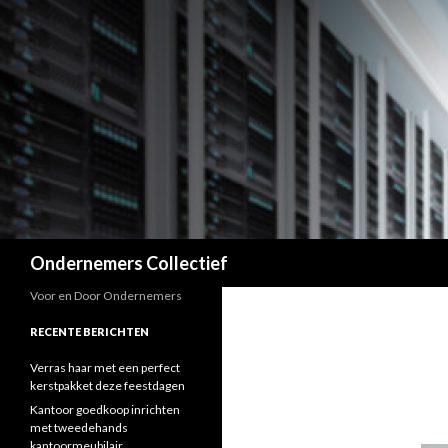
Zoeken
Ondernemers Collectief
Voor en Door Ondernemers
RECENTE BERICHTEN
Verras haar met een perfect
kerstpakket deze feestdagen
Kantoor goedkoop inrichten
met tweedehands
kantoormeubilair