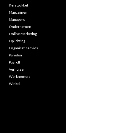
Kerstpakket
Magazijnen
Managers
Ondernemen
Online Marketing
Oplichting
Organisatieadvies
Panelen
Payroll
Verhuizen
Werknemers
Winkel