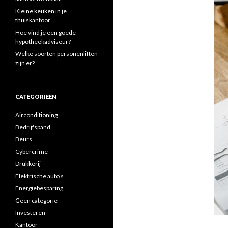
Kleine keuken in je
thuiskantoor
Hoe vind je een goede
hypotheekadviseur?
Welke soorten personenliften
zijn er?
CATEGORIEËN
Airconditioning
Bedrijfspand
Beurs
Cybercrime
Drukkerij
Elektrische auto's
Energiebesparing
Geen categorie
Investeren
Kantoor